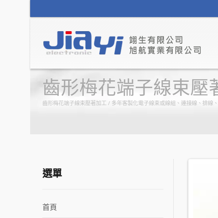
齒形梅花端子線束壓
齒形梅花端子線束壓著加工 / 多年客製化電子線束或線組、連接線、排
選單
首頁