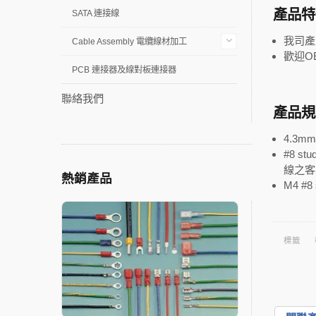
產品特
SATA 連接線
我司產
Cable Assembly 電纜線材加工
歡迎O
PCB 連接器及線對板連接器
聯絡我們
產品規
4.3m
#8 s
線之客
熱銷產品
M4 #
標籤