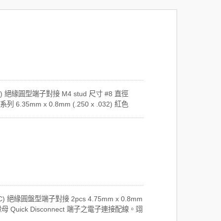
PVC) 絕緣圓型端子對接 M4 stud 尺寸 #8 直徑
 6.35mm x 0.8mm (.250 x .032) 紅色
客製生產電子線組加工。翊生／旭航是非絕緣和絕緣接
g Terminal） 連接線材組裝、叉型端子
（Flag Terminal） 連接線材組裝、250系列
e Disconnect） 連接線材組裝、187系列 Faston
connect） 連接線材組裝、110系列 Faston 母端子
onnect） 連接線材組裝等。翊生／旭航是擁有超過30年專
、汽車等電子機器、裝置、設備、儀器應用之客
束和線組（Cable Assembly）加工組裝服
翊生／旭航不斷擴展產品線和服務項目，朝向自
VC) 絕緣圓盤型端子對接 2pcs 4.75mm x 0.8mm
C) 絕緣母 Quick Disconnect 端子之電子連接配線。翊
業生產 R型端子（R Type Terminal）