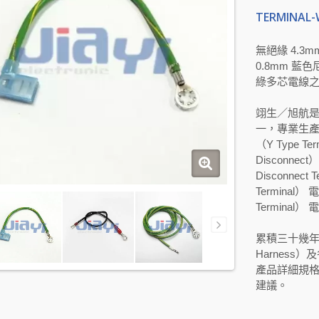
TERMINAL-
無絕緣 4.3mm
0.8mm 藍色
綠多芯電線
翊生／旭航
一，專業生產 
（Y Type T
Disconne
Disconnec
Terminal）
Terminal
累積三十幾年
Harness
產品詳細規
建議。