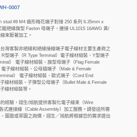
WH-0007
 stud #8 M4 齒形梅花端子對接 250 系列 6.35mm x
尼龍絕緣旗型 Faston 母端子，連接 UL1015 16AWG 黃/
之線束壓著加工。
是台灣客製非絕緣和絕緣接線端子電子線材主要生產商之
R型端子（R Type Terminal）電子線材組裝、Y型端子
erminal） 電子線材組裝、旗型母端子（Flag Female
ct） 電子線材組裝、公母插端子（Male & Female
t Terminal） 電子線材組裝、歐式端子（Cord End
 電子線材組裝、子彈型公母端子（Bullet Male & Female
） 電子線材組裝等。
的經驗，翊生/旭航提供客製化電子線束（Wire
）及各式連接線（Cable Assembly）加工服務。請發送所需
格、圖面或草圖之詢價，翊生／旭航將根據您的需求提出