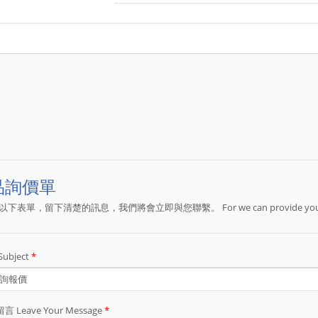
線束加工裝配、Y型端子（Y Type Terminal
Disconnect） 線束加工裝配、公母插端子（Male & 
裝配、歐式端子（Cord End Terminal） 線束
Female Terminal） 線束加工裝配等
工，憑藉先進的技術和30多年的經驗，翊生
線材加工製造商，請隨時與我們聯繫。