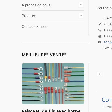
À propos de nous
Pour tout
Produits
JIA 
7F., 
Contactez-nous
+886
+886
serv
Site 
MEILLEURES VENTES
Faisceau de fils avec borne