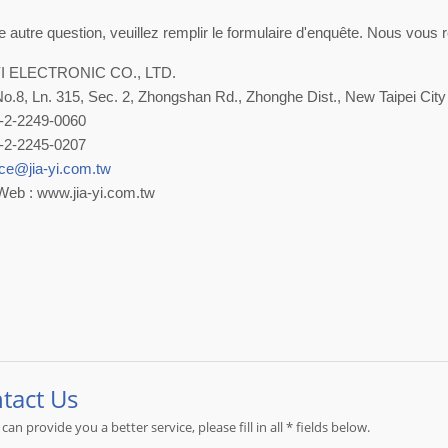
e autre question, veuillez remplir le formulaire d'enquête. Nous vous
YI ELECTRONIC CO., LTD.
No.8, Ln. 315, Sec. 2, Zhongshan Rd., Zhonghe Dist., New Taipei Cit
-2-2249-0060
-2-2245-0207
ice@jia-yi.com.tw
Web : www.jia-yi.com.tw