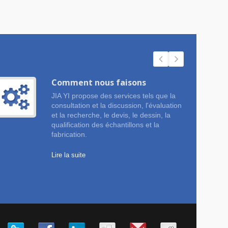
Comment nous faisons
JIA YI propose des services tels que la
consultation et la discussion, l'évaluation
et la recherche, le devis, le dessin, la
qualification des échantillons et la
fabrication.
Lire la suite