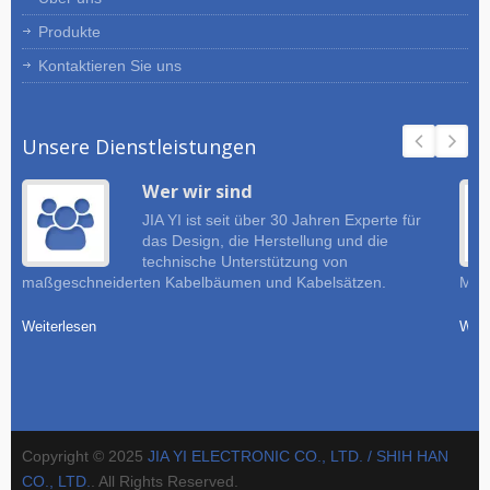
Produkte
Kontaktieren Sie uns
Unsere Dienstleistungen
Wer wir sind
JIA YI ist seit über 30 Jahren Experte für
das Design, die Herstellung und die
technische Unterstützung von
maßgeschneiderten Kabelbäumen und Kabelsätzen.
Must
Weiterlesen
Weit
Copyright © 2025
JIA YI ELECTRONIC CO., LTD. / SHIH HAN
CO., LTD.
. All Rights Reserved.