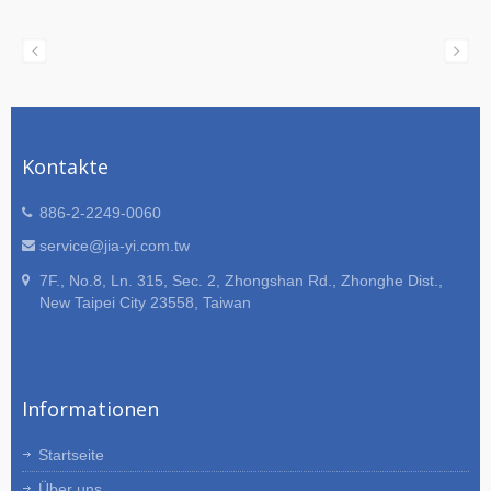
Kontakte
886-2-2249-0060
service@jia-yi.com.tw
7F., No.8, Ln. 315, Sec. 2, Zhongshan Rd., Zhonghe Dist.,
New Taipei City 23558, Taiwan
Informationen
Startseite
Über uns