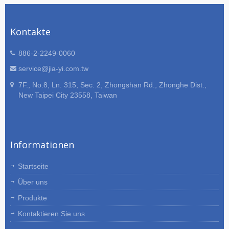
kundenspezifische
Gerät, jede Ausrüstung und jedes
Verdrahtungsbaugruppe. Als
Instrument geeignet und bieten eine
führender Hersteller von
hochwertige und preisgünstige
Kontakte
maßgeschneiderten
Gesamtlösung, um den
Kabelbaumprodukten bietet JIA YI
Kundenanforderungen gerecht zu
886-2-2249-0060
erstklassige Kabelbaum-Lösungen für
werden.
elektrische Maschinen,
service@jia-yi.com.tw
Industriemaschinen, Küchengeräte,
7F., No.8, Ln. 315, Sec. 2, Zhongshan Rd., Zhonghe Dist.,
IPC-Computer, AC-Netzstecker, ATX-
New Taipei City 23558, Taiwan
Steckverbinder, Automobilindustrie,
Server und Speicher, Audio- und
Videogeräte sowie Klimaanlagen, die
spezifische technische und
Informationen
Leistungsanforderungen erfüllen. JIA
YI bietet Kunden seit über 30 Jahren
hochwertige Kabelbäume und
Startseite
Kabelmontagen mit fortschrittlicher
Über uns
Technologie an. JIA YI stellt sicher,
dass die Anforderungen jedes Kunden
Produkte
erfüllt werden. Wenn Sie nach
Kontaktieren Sie uns
Kabelbäumen und Kabelmontagen
suchen, zögern Sie nicht, uns zu