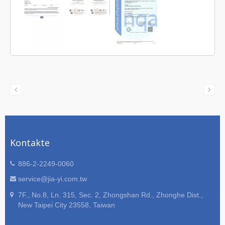
Kontakte
886-2-2249-0060
service@jia-yi.com.tw
7F., No.8, Ln. 315, Sec. 2, Zhongshan Rd., Zhonghe Dist.,
New Taipei City 23558, Taiwan