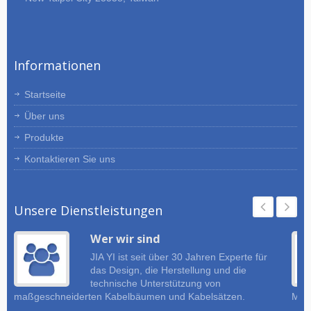
YI hat sich seit über 30 Jahren auf die
Herstellung maßgeschneiderter
Kabelbäume und Kabelkonfektionen
spezialisiert. Wir haben Spezialisten
Informationen
und Experten, die unseren Kunden
eine Gesamtlösung bieten. Wenn Sie
nach Kabelbäumen und
Startseite
Kabelkonfektionen suchen, zögern Sie
Über uns
nicht, uns zu kontaktieren.
Produkte
Kontaktieren Sie uns
Unsere Dienstleistungen
Wer wir sind
JIA YI ist seit über 30 Jahren Experte für
das Design, die Herstellung und die
technische Unterstützung von
maßgeschneiderten Kabelbäumen und Kabelsätzen.
Must