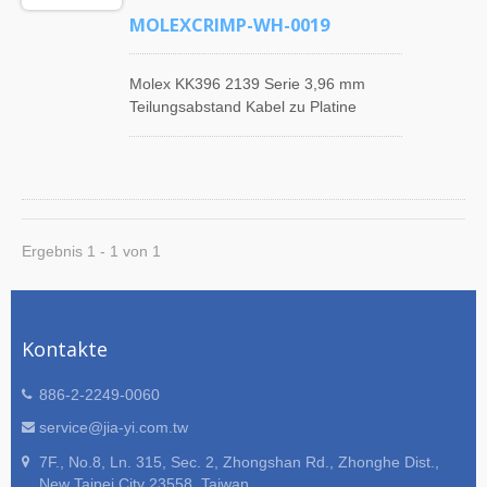
MOLEXCRIMP-WH-0019
Molex KK396 2139 Serie 3,96 mm
Teilungsabstand Kabel zu Platine
Crimpanschluss Typ Kabelbaumsatz-
Baugruppe. JIA YI ist ein
professioneller Hersteller von Molex
Connector Kabelbaum-Produkten. Zu
unseren Hauptprodukten gehören Pitch
1,25 mm Molex 51021 Steckverbinder
Ergebnis 1 - 1 von 1
Kabelbaum, Pitch 1,25 mm Molex
51146 Steckverbinder Kabelbaum,
Pitch 2,54 mm Molex 6471
Steckverbinder Kabelbaum, Pitch 2,54
Kontakte
mm Molex 70066 Steckverbinder
Kabelbaum, Pitch 3,0 mm Molex 43020
886-2-2249-0060
Steckverbinder Kabelbaum, Pitch 4,2
mm Molex 5559 Steckverbinder
service@jia-yi.com.tw
Kabelbaum, Pitch 3,96 mm Molex 2139
7F., No.8, Ln. 315, Sec. 2, Zhongshan Rd., Zhonghe Dist.,
Steckverbinder Kabelbaum usw. JIA
New Taipei City 23558, Taiwan