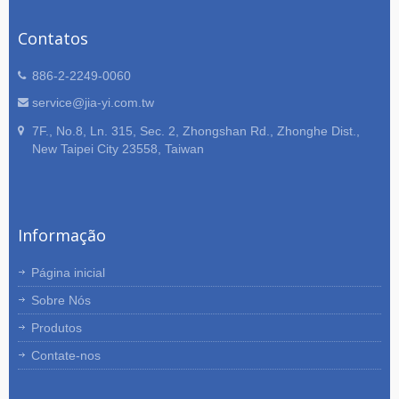
Contatos
886-2-2249-0060
service@jia-yi.com.tw
7F., No.8, Ln. 315, Sec. 2, Zhongshan Rd., Zhonghe Dist.,
New Taipei City 23558, Taiwan
Informação
Página inicial
Sobre Nós
Produtos
Contate-nos