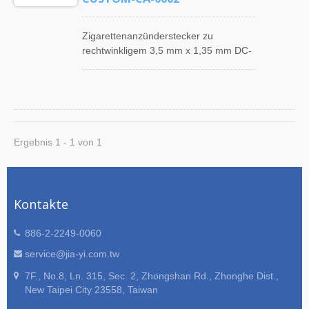
Zigarettenanzünderstecker zu
rechtwinkligem 3,5 mm x 1,35 mm DC-
Stecker mit SPT-1 18AWG
Flachbandkabelanordnung für
Fahrzeuge. JIA YI bietet DC-
Stromkabelmontage,
Computerkabelmontage, D-SUB-
Kabelmontage, Lan-Kabelmontage,
Ergebnis 1 - 1 von 1
Telekom-Kabelmontage, Patchkabel,
Ohrhörerkabelmontage, Mini-Din-
Kabelmontage, Din-Kabelmontage,
Lautsprecherkabelmontage, RCA-
Kontakte
Kabelmontage, Zigarettenanzünder-
Kabelmontage, wasserdichte
886-2-2249-0060
Kabelmontage mit hervorragender
Qualität und vernünftigem Preis. JIA
service@jia-yi.com.tw
YI ist seit über 30 Jahren Experte für
7F., No.8, Ln. 315, Sec. 2, Zhongshan Rd., Zhonghe Dist.,
das Design, die Herstellung und die
New Taipei City 23558, Taiwan
technische Unterstützung von