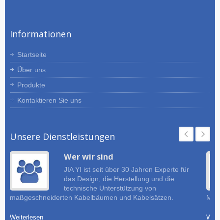
maßgeschneiderten Kabelbäumen und
Kabelsätzen. Bitte senden Sie
detaillierte Spezifikationen,
Informationen
Zeichnungen oder Skizzen Ihrer
Anforderungen an Kabelbäume und
Kabelsätze. JIA YI wird Ihnen
Startseite
Vorschläge für Ihr Projekt machen.
Über uns
Produkte
Kontaktieren Sie uns
Unsere Dienstleistungen
Wer wir sind
JIA YI ist seit über 30 Jahren Experte für
das Design, die Herstellung und die
technische Unterstützung von
maßgeschneiderten Kabelbäumen und Kabelsätzen.
Must
Weiterlesen
Weit