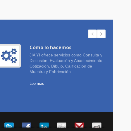
Cómo lo hacemos
JIA YI ofrece servicios como Consulta y
Discusión, Evaluación y Abastecimiento,
Cotización, Dibujo, Calificación de
Muestra y Fabricación.
Lee mas