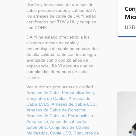
diseño y fabricación de arneses de
Con
cable personalizados y cables SATA,
Mic
los arneses de cable de JIA YI están
certificados por TUV y UL y cumplen
USB
con ROHS.
JIA YI ha estado ofreciendo a los
clientes arneses de cable y
ensamblajes de cable personalizados
de alta calidad, tanto con tecnología
avanzada como con 28 años de
experiencia, JIA YI asegura que se
cumplan las demandas de cada
cliente.
Vea nuestros productos de calidad
Arneses de Cable Personalizados y
Conjuntos de Cables
,
Arneses de
Cable LVDS
,
Arneses de Cable LCD
,
Arneses de Cable de Conector
,
Arneses de Cable de Portafusibles
Automático
,
Arnés de cableado
automotriz
,
Conjuntos de Cables
Moldeados
,
Cable USB
,
Conjuntos de