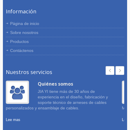
cumpliendo con ROHS para garantizar
Información
la calidad. Años de experiencia en la
industria de arneses de cables
personalizados y ensamblaje de cables
Página de inicio
para brindar un servicio rápido y
Sobre nosotros
efectivo al cliente.
Productos
Contáctenos
Nuestros servicios
Quiénes somos
JIA YI tiene más de 30 años de
experiencia en el diseño, fabricación y
soporte técnico de arneses de cables
personalizados y ensamblaje de cables.
Mues
Lee mas
Lee