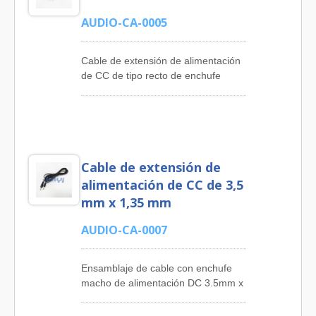
AUDIO-CA-0005
Cable de extensión de alimentación
de CC de tipo recto de enchufe
macho de 5.5mm x 2.1mm a
enchufe hembra de 5.5mm x 2.1mm
de tipo recto. JIA YI ofrece
ensamblaje de cables USB,
ensamblaje de cables Mini USB,
Cable de extensión de
ensamblaje de cables Micro USB,
ensamblaje de cables RJ45,
alimentación de CC de 3,5
ensamblaje de cables de red
mm x 1,35 mm
Ethernet, ensamblaje de cables Mini
Din, ensamblaje de cables de
AUDIO-CA-0007
alimentación DC, ensamblaje de
cables de audio estéreo, ensamblaje
Ensamblaje de cable con enchufe
de cables de conector circular, todos
macho de alimentación DC 3.5mm x
con alta calidad. JIA YI es un
1.35mm personalizado. Un
fabricante profesional con más de
experimentado fabricante de
30 años de experiencia en la