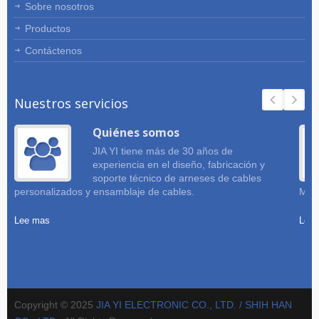
Sobre nosotros
Productos
Contáctenos
Nuestros servicios
Quiénes somos
JIA YI tiene más de 30 años de
experiencia en el diseño, fabricación y
soporte técnico de arneses de cables
personalizados y ensamblaje de cables.
Mues
Lee mas
Lee
Copyright © 2025
JIA YI ELECTRONIC CO., LTD. / SHIH HAN