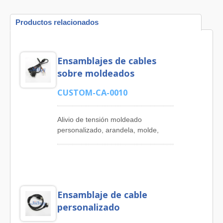
Productos relacionados
Ensamblajes de cables
sobre moldeados
CUSTOM-CA-0010
Alivio de tensión moldeado
personalizado, arandela, molde,
herramienta con diferentes
tamaños, dimensiones y formas
para dispositivos, equipos,
electrodomésticos e instrumentos
del cliente. 'JIA YI' ofrece a los
Ensamblaje de cable
clientes una amplia selección de
productos de ensamblaje de cables
personalizado
personalizados, incluyendo