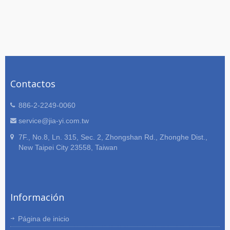
Contactos
886-2-2249-0060
service@jia-yi.com.tw
7F., No.8, Ln. 315, Sec. 2, Zhongshan Rd., Zhonghe Dist.,
New Taipei City 23558, Taiwan
Información
Página de inicio