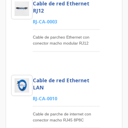
Cable de red Ethernet
RJ12
RJ-CA-0003
Cable de parcheo Ethernet con
conector macho modular RJ12
6P6C a conector macho modular
RJ12 6P6C sobre moldeado. JIA YI
ha estado ofreciendo a los clientes
ensamblajes de cables USB de alta
calidad, ensamblajes de cables Mini
Cable de red Ethernet
USB, ensamblajes de cables Micro
USB, ensamblajes de cables RJ45,
LAN
ensamblajes de cables de red
Ethernet, ensamblajes de cables
RJ-CA-0010
Mini Din, ensamblajes de cables de
alimentación DC, ensamblajes de
Cable de parche de internet con
cables de audio estéreo,
conector macho RJ45 8P8C
ensamblajes de cables de
blindado a RJ45 8P8C blindado con
conectores circulares. 'JIA YI' tiene