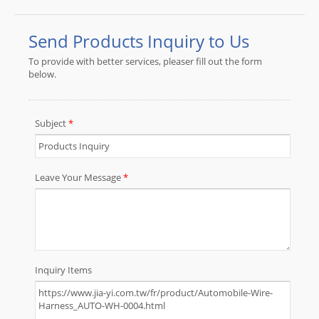
porte-fusibles automobiles, des
assemblages de câbles OBD, des
assemblages de câbles pour motos,
des assemblages de câbles pour
vélos, des assemblages de câbles
pour camions, des assemblages de
câbles pour véhicules, des
assemblages de câbles pour
l'industrie automobile, etc. JIA YI
s'est spécialisée dans la fabrication
de faisceaux de câbles sur mesure
et d'assemblages de câbles depuis
plus de 30 ans. Nous avons des
spécialistes et des experts pour
fournir aux clients des solutions
complètes. Si vous recherchez des
faisceaux de câbles et des
assemblages de câbles, n'hésitez
pas à nous contacter.