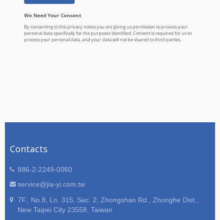
Contacts
886-2-2249-0060
service@jia-yi.com.tw
7F., No.8, Ln. 315, Sec. 2, Zhongshan Rd., Zhonghe Dist.,
New Taipei City 23558, Taiwan