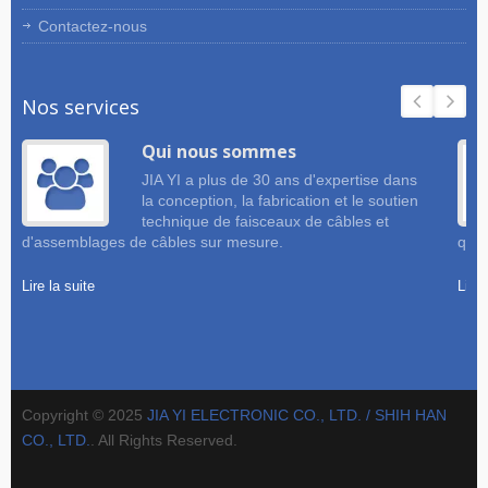
Contactez-nous
Nos services
Qui nous sommes
JIA YI a plus de 30 ans d'expertise dans
la conception, la fabrication et le soutien
technique de faisceaux de câbles et
d'assemblages de câbles sur mesure.
qual
Lire la suite
Lire 
Copyright © 2025
JIA YI ELECTRONIC CO., LTD. / SHIH HAN
CO., LTD.
. All Rights Reserved.