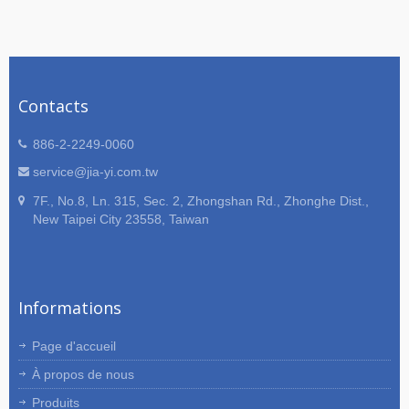
Contacts
886-2-2249-0060
service@jia-yi.com.tw
7F., No.8, Ln. 315, Sec. 2, Zhongshan Rd., Zhonghe Dist.,
New Taipei City 23558, Taiwan
Informations
Page d'accueil
À propos de nous
Produits