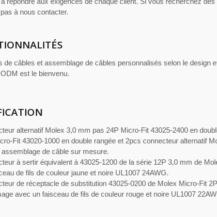
 à répondre aux exigences de chaque client. Si vous recherchez des
 pas à nous contacter.
TIONNALITÉS
s de câbles et assemblage de câbles personnalisés selon le design et
ODM est le bienvenu.
FICATION
teur alternatif Molex 3,0 mm pas 24P Micro-Fit 43025-2400 en doubl
cro-Fit 43020-1000 en double rangée et 2pcs connecteur alternatif 
 assemblage de câble sur mesure.
teur à sertir équivalent à 43025-1200 de la série 12P 3,0 mm de Mol
sceau de fils de couleur jaune et noire UL1007 24AWG.
teur de réceptacle de substitution 43025-0200 de Molex Micro-Fit 2
mage avec un faisceau de fils de couleur rouge et noire UL1007 22A