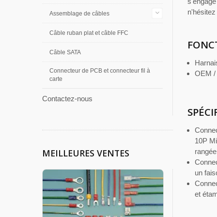
s'engage
n'hésitez
Assemblage de câbles
Câble ruban plat et câble FFC
FONC
Câble SATA
Harnai
Connecteur de PCB et connecteur fil à
OEM / 
carte
Contactez-nous
SPÉCI
Connec
10P Mi
MEILLEURES VENTES
rangée
Connec
un fai
Connec
et éta