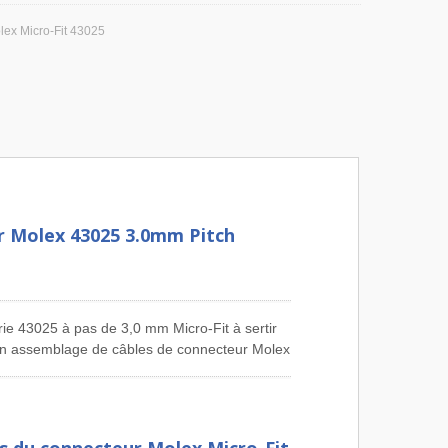
ex Micro-Fit 43025
r Molex 43025 3.0mm Pitch
e 43025 à pas de 3,0 mm Micro-Fit à sertir
ose un assemblage de câbles de connecteur Molex
age de câbles de connecteur Molex 87439
 câbles de connecteur Molex 6471 avec un
necteur, pas de 3,0 mm Molex Micro-Fit
r 43025, pas de 3,96 mm Molex 2139