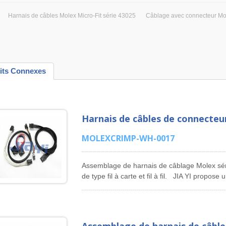
Harnais de câbles Molex Micro-Fit série 43025
Câblage avec connecteur Mol
its Connexes
Harnais de câbles de connecteu
MOLEXCRIMP-WH-0017
Assemblage de harnais de câblage Molex séri
de type fil à carte et fil à fil. JIA YI prop
51021 avec un pas de 1,25 mm, un assembl
avec un pas de 1,5 mm et un assemblage de
pas de 2,54 mm. Assemblage de câble de con
43645 & Assemblage de câble de connecteu