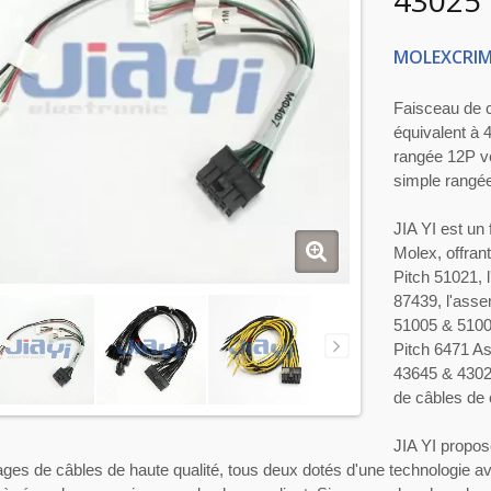
43025 
MOLEXCRIM
Faisceau de 
équivalent à
rangée 12P v
simple rangée
JIA YI est un
Molex, offran
Pitch 51021, 
87439, l'asse
51005 & 5100
Pitch 6471 A
43645 & 4302
de câbles de
JIA YI propos
es de câbles de haute qualité, tous deux dotés d'une technologie a