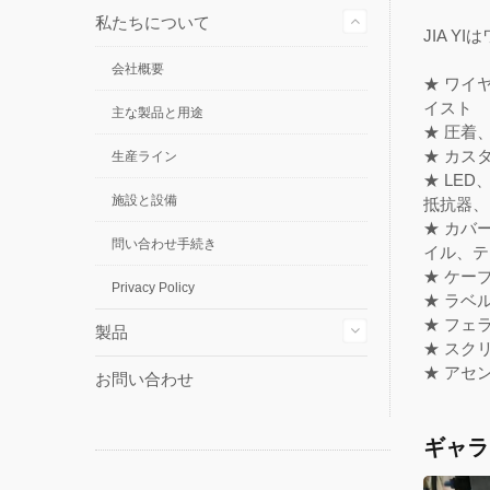
私たちについて
JIA 
会社概要
★ ワイ
イスト
主な製品と用途
★ 圧着
★ カス
生産ライン
★ LE
施設と設備
抵抗器、
★ カバ
問い合わせ手続き
イル、テ
★ ケー
Privacy Policy
★ ラベ
★ フェ
製品
★ スク
★ アセ
お問い合わせ
ギャラ