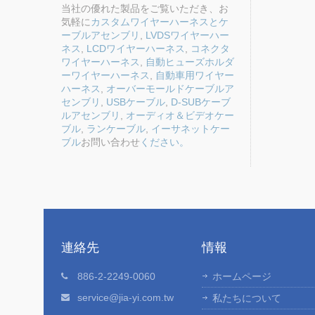
当社の優れた製品をご覧いただき、お
気軽に
カスタムワイヤーハーネスとケ
ーブルアセンブリ
,
LVDSワイヤーハー
ネス
,
LCDワイヤーハーネス
,
コネクタ
ワイヤーハーネス
,
自動ヒューズホルダ
ーワイヤーハーネス
,
自動車用ワイヤー
ハーネス
,
オーバーモールドケーブルア
センブリ
,
USBケーブル
,
D-SUBケーブ
ルアセンブリ
,
オーディオ＆ビデオケー
ブル
,
ランケーブル
,
イーサネットケー
ブル
お問い合わせ
ください。
連絡先
情報
How We Do
886-2-2249-0060
ホームページ
ーネスとケ
JIA YIは、相談＆議論、評価＆調達、見
service@jia-yi.com.tw
私たちについて
、エンジ
もり、図面、サンプルの品質確認、製