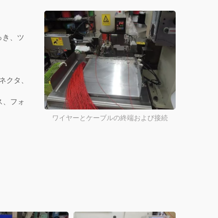
っき、ツ
コネクタ、
け
ス、フォ
ワイヤーとケーブルの終端および接続