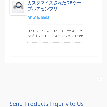
カスタマイズされたDBケー
センブリ、ミニDinケーブルアセンブ
リ、RCAオーディオビデオケーブル
ブルアセンブリ
アセンブリ、D-SUBケーブルアセン
ブリ、RJ45イーサネットケーブルア
DB-CA-0004
センブリ、円形ケーブルアセンブ
リ、カスタム成形ケーブルアセンブ
D-SUB 9Pメス - D-SUB 9Pオス アセ
リなど、カスタムケーブルアセンブ
ンブリフードエクステンション DBケ
リ製品の完全な選択肢をお客様に提
ーブルアセンブリ JIA YIは、高品質
供しています。 JIA YIは、30年以上
なカスタムケーブルアセンブリ製品
にわたりカスタムワイヤーハーネス
の製造に特化しており、オーディオ
とケーブルアセンブリの製造に特化
＆ビデオケーブルアセンブリ、マイ
しています。専門家やエキスパート
クケーブルアセンブリ、DC電源コー
がお客様にトータルソリューション
ドアセンブリ、USBケーブルアセン
を提供します。ワイヤーハーネスや
ブリ、RJ45イーサネットケーブルア
ケーブルアセンブリをお探しの場合
センブリ、コンピュータおよび周辺
は、お気軽にお問い合わせくださ
機器ケーブルアセンブリ、M12ケー
い。
ブルアセンブリ、カスタムオーバー
モールドケーブルアセンブリを提供
しています。 JIA YIはカスタムワイ
ヤーハーネスとケーブルアセンブリ
の設計、製造、エンジニアサポート