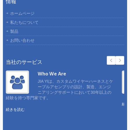
情報
ホームページ
私たちについて
製品
お問い合わせ
当社のサービス
Who We Are
JIA YIは、カスタムワイヤーハーネスとケ
ーブルアセンブリの設計、製造、エンジ
ニアリングサポートにおいて30年以上の
経験を持つ専門家です。
続き
続きを読む