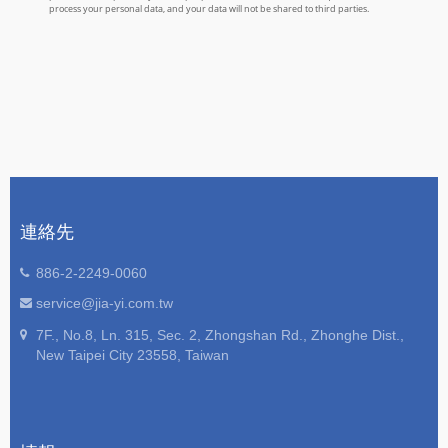
連絡先
886-2-2249-0060
service@jia-yi.com.tw
7F., No.8, Ln. 315, Sec. 2, Zhongshan Rd., Zhonghe Dist.,
New Taipei City 23558, Taiwan