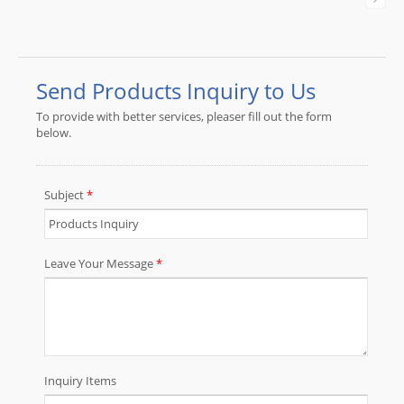
ボードワイヤーハーネス、ネットワ
ーキング機器ワイヤーハーネス、オ
フィス機器ワイヤーハーネス、自動
車産業ワイヤーハーネス、POSマシ
ンワイヤーハーネスなどを供給して
います。 JIA YIは市場のニーズを理
解し、顧客志向の製品を提供してい
ます。30年以上の専門知識と経験
は、品質とサービスの保証となって
います。ODM/OEMプロジェクトを
歓迎します。