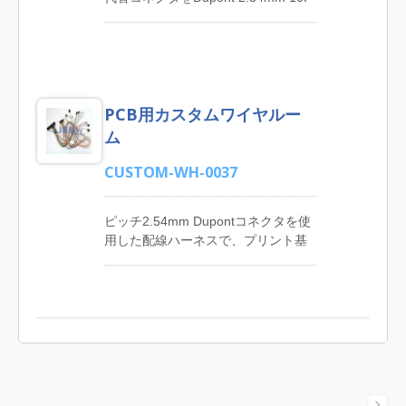
ルハーネス、包装機械ケーブルハー
デュアルロー代替コネクタにラウン
ネス、インターネット家電ケーブル
ドケーブルカスタムワイヤーアセン
ハーネス、計器ケーブルハーネスな
ブリで使用。 カスタム配線ハーネ
どがあります。 JIA YIは、顧客の設
ス製品の主要メーカーであるJIA YI
計仕様に基づいてカスタムワイヤー
は、特定の技術的および性能要件を
ハーネスとケーブルアセンブリに30
PCB用カスタムワイヤルー
満たす一流の電気設備配線ハーネ
年以上の経験を持ち、高品質で合理
ス、自動化機械配線ハーネス、家電
ム
的な価格でほぼすべてのデバイス、
製品配線ハーネス、コンピュータお
機器、および器具に適用可能な総合
よび周辺機器配線ハーネス、モニタ
CUSTOM-WH-0037
ソリューションを提供しています。
ーシステム配線ハーネス、通信配線
顧客の要求に応えるために、お客様
ハーネス、消費者機器配線ハーネ
のニーズに合わせた製品を提供して
ピッチ2.54mm Dupontコネクタを使
ス、自動販売機配線ハーネス、医療
います。
用した配線ハーネスで、プリント基
機器配線ハーネスを提供していま
板の多様なセクションを接続しま
す。 JIA YIは台湾と中国東莞に独自
す。 経験豊富なカスタムソリュー
の工場を持っています。ワイヤーハ
ションワイヤーハーネスメーカー
ーネスのUL E344745認証とROHS準
は、コンピューターアプライアンス
拠の部品により、品質を保証してい
ワイヤーハーネス、電源延長ワイヤ
ます。カスタムワイヤーハーネスと
ーハーネス、制御パネルワイヤーハ
ケーブルアセンブリ業界での長年の
ーネス、グリーンハウスデバイスワ
経験により、お客様への迅速かつ効
イヤーハーネス、広告ディスプレイ
果的なサービスを提供しています。