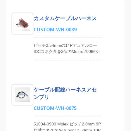
カスタムケーブルハーネス
CUSTOM-WH-0039
ピッチ2.54mmの14Pデュアルロー
IDCコネクタを3個のMolex 70066シ
リーズピッチ2.54mmの4P 50-57-
9404代替コネクタとフェライトコア
カスタマイズされたケーブルハーネ
スアセンブリに接続します。 JIA YI
はカスタムワイヤーハーネス製品の
ケーブル配線ハーネスアセ
専門メーカーです。主な製品には、
LCDディスプレイモニターケーブル
ンブリ
ハーネス、産業用コンピューターケ
ーブルハーネス、電子家電ケーブル
CUSTOM-WH-0075
ハーネス、医療機器ケーブルハーネ
ス、コーヒーマシンケーブルハーネ
51004-0900 Molex ピッチ2.0mm 9P
ス、CCTVおよびCCDカメラケーブ
代替コネクタをDupont 2.54mm 10P