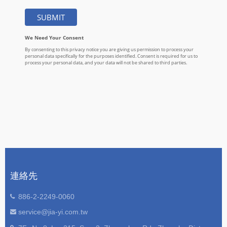
連絡先
886-2-2249-0060
service@jia-yi.com.tw