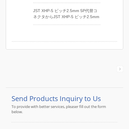
ヤーハーネスとケーブルアセンブリ
ハーネス、通信の配線ハーネス、多
を提供しており、先進技術を備えて
JST XHP-5 ピッチ2.5mm 5P代替コ
芯および複雑な配線ハーネス、LED
います。30年以上の経験を持つJIA
ネクタからJST XHP-5 ピッチ2.5mm
の配線ハーネスなどに特化していま
YIは、お客様の要求に応えることを
5P代替コネクタと#8スタッド径
す。 JIA YIは、高品質なワイヤーハ
保証します。ワイヤーハーネスとケ
4.3mmの非絶縁リングターミナルに
ーネスとケーブルアセンブリを提供
ーブルアセンブリをお探しの場合
丸ケーブルのインバーターワイヤー
しており、先進技術を備えていま
は、お気軽にお問い合わせくださ
ハーネスとケーブルアセンブリ。
す。30年以上の経験を持つJIA YI
い。
JIA YIは、電気アプリケーションケー
は、お客様の要求に応えることを保
ブルハーネス、コーヒーマシンケー
証します。ワイヤーハーネスとケー
ブルハーネス、データコムシステム
ブルアセンブリをお探しの場合は、
ケーブルハーネス、バッテリーケー
お気軽にお問い合わせください。
ブルハーネス、自動車ケーブルハー
ネス、タブレットPCケーブルハーネ
ス、デジタルメーターケーブルハー
ネス、産業用機器ケーブルハーネ
ス、プリンターおよびファックス機
器ケーブルハーネス、電源ケーブル
ハーネスなどのカスタムメイドワイ
ヤーハーネス製品の製造に豊富な経
験を持っています。 30年以上の経
験を持つ組立専門家が、JIA YIは顧客