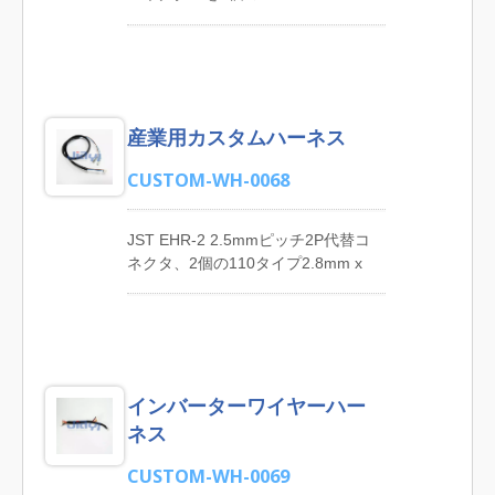
0.8mm（0.187" x 0.032"）187タイ
プの青色PVC（ビニール）完全絶縁
女性切断端子と4.8mm x
0.8mm（0.187" x 0.032"）187タイ
プの赤色ナイロン完全絶縁女性切断
産業用カスタムハーネス
端子および4.8mm x 0.8mm（0.187"
x 0.032"）187タイプの赤色ナイロン
CUSTOM-WH-0068
絶縁女性フラグ切断ワイヤーハーネ
ス、電力伝送用。 JIA YIは、カスタ
マイズされたワイヤーハーネス製品
JST EHR-2 2.5mmピッチ2P代替コ
の製造に特化しており、コンピュー
ネクタ、2個の110タイプ2.8mm x
ターおよび周辺機器のワイヤーハー
0.8mm (0.11" x 0.032") 無絶縁メス
ネス、カーメディア機器のワイヤー
端子、スリーブ付きカスタムワイヤ
ハーネス、電気機器のワイヤーハー
ーアセンブリ、産業用機械装置向け
ネス、家庭用機器のワイヤーハーネ
JIA YIはOEMワイヤーハーネスの主
ス、ATM機のワイヤーハーネス、イ
要な製造業者の一つであり、コンピ
ンバーターのワイヤーハーネス、通
インバーターワイヤーハー
ューターおよび周辺機器の配線ハー
信機器のワイヤーハーネス、多芯お
ネス、カーメディア機器の配線ハー
ネス
よび複雑なワイヤーハーネス、高品
ネス、電気機器の配線ハーネス、家
質のLEDワイヤーハーネスを提供し
庭用機器の配線ハーネス、ATM機の
CUSTOM-WH-0069
ています。 JIA YIは、高品質なワイ
配線ハーネス、インバーターの配線