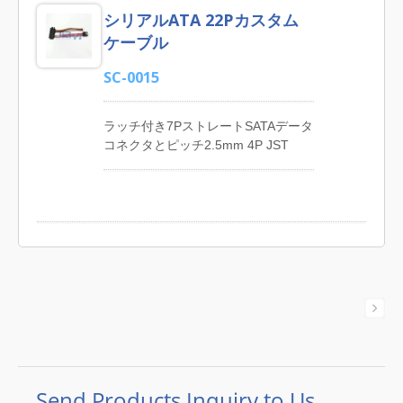
シリアルATA 22Pカスタム
データケーブルアセンブリ、
13P（7+6）SATAスリムケーブルア
ケーブル
センブリ、15P SATA電源ケーブルア
センブリ、22P（7+15）SATAケーブ
SC-0015
ルアセンブリなどを提供していま
す。 JIA YIは台湾と中国東莞に独自
ラッチ付き7PストレートSATAデータ
の工場を持っています。ワイヤーハ
コネクタとピッチ2.5mm 4P JST
ーネスのUL E344745認証とROHS準
XHP-4代替コネクタへの22P (15+7)
拠の部品により、品質を保証してい
メスストレートタイプSATAコネクタ
ます。カスタムワイヤーハーネスと
のカスタムメイドSATAケーブルアセ
ケーブルアセンブリ業界での長年の
ンブリ。 JIA YIはプロフェッショナ
経験により、お客様への迅速かつ効
ルなSATAケーブルメーカーです。私
果的なサービスを提供しています。
たちの主な製品には、さまざまなカ
スタマイズされたシリアルATAケー
ブルアセンブリ、7P SATAデータケ
ーブルアセンブリ、13P (7+6) SATA
スリムケーブルアセンブリ、15P
SATA電源ケーブルアセンブリ、22P
(7+15) SATAケーブルアセンブリな
どが含まれます。 30年以上の経験