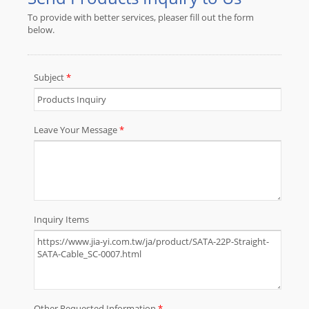
を持つJIA YIは、顧客の設計要件に基
づいて、家電製品、電子機器、産業
機器、コンピュータ機器、自動車産
業に広く適用可能なカスタムメイド
の配線ハーネスとケーブルアセンブ
リを提供しています。