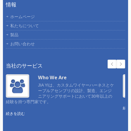
情報
ホームページ
私たちについて
製品
お問い合わせ
当社のサービス
Who We Are
JIA YIは、カスタムワイヤーハーネスとケ
ーブルアセンブリの設計、製造、エンジ
ニアリングサポートにおいて30年以上の
経験を持つ専門家です。
続き
続きを読む