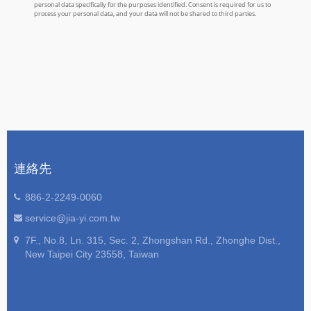
連絡先
886-2-2249-0060
service@jia-yi.com.tw
7F., No.8, Ln. 315, Sec. 2, Zhongshan Rd., Zhonghe Dist.,
New Taipei City 23558, Taiwan