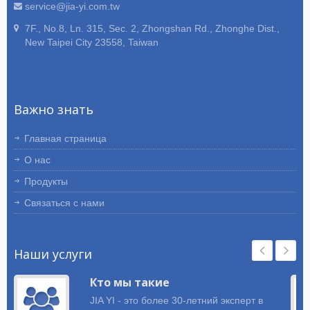
потребительской электроники,
service@jia-yi.com.tw
проводные комплекты для домашней
7F., No.8, Ln. 315, Sec. 2, Zhongshan Rd., Zhonghe Dist.,
техники, проводные комплекты для
New Taipei City 23558, Taiwan
взаимосвязи, проводные комплекты с
автоматическим держателем
предохранителя, все с высоким
качеством. JIA YI имеет
Важно знать
международные сертификаты,
включая ROHS и UL. Пожалуйста,
отправьте подробные спецификации,
Главная страница
чертежи или эскизы ваших
О нас
требований к жгутам проводов и
сборкам кабелей. JIA YI предложит
Продукты
рекомендации для вашего проекта.
Связаться с нами
Наши услуги
Кто мы такие
JIA YI - это более 30-летний эксперт в