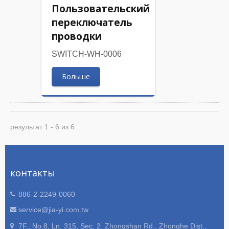
Пользовательский
переключатель
проводки
SWITCH-WH-0006
Больше
результат 1 - 6 из 6
контакты
886-2-2249-0060
service@jia-yi.com.tw
7F., No.8, Ln. 315, Sec. 2, Zhongshan Rd., Zhonghe Dist.,