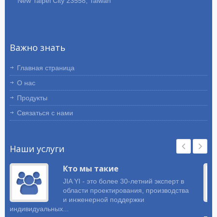
New Taipei City 23558, Taiwan
индивидуальных проводных гарнитур
и кабельных сборок уже более 30
лет. У нас есть специалисты и
эксперты, которые предоставят
Важно знать
клиентам полное решение. Если вы
ищете проводные гарнитуры и
кабельные сборки, не стесняйтесь
Главная страница
связаться с нами.
О нас
Продукты
Связаться с нами
Наши услуги
Кто мы такие
JIA YI - это более 30-летний эксперт в
области проектирования, производства
и инженерной поддержки
индивидуальных...