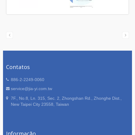
Contatos
886-2-2249-0060
service@jia-yi.com.tw
7F., No.8, Ln. 315, Sec. 2, Zhongshan Rd., Zhonghe Dist.,
New Taipei City 23558, Taiwan
Informação