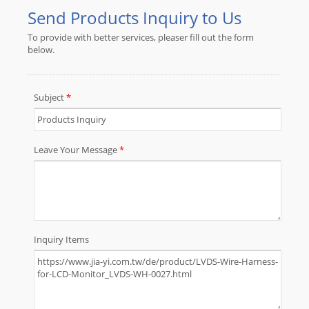
LVDS-Kabel-Harnesse, JAE FI-X
LVDS-Kabel-Harnesse, JAE FI-RE
LVDS-Kabel-Harnesse, IPEX 20142
LVDS-Kabel-Harnesse mit hoher
Qualität an. JIA YI ist seit über 30
Jahren Experte für das Design, die
Herstellung und die technische
Unterstützung von
maßgeschneiderten Kabelbäumen
und Kabelsätzen. Bitte senden Sie
detaillierte Spezifikationen,
Zeichnungen oder Skizzen Ihrer
Anforderungen an Kabelbäume und
Kabelsätze. JIA YI wird Ihnen
Vorschläge für Ihr Projekt machen.