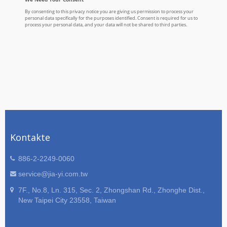
Kontakte
886-2-2249-0060
service@jia-yi.com.tw
7F., No.8, Ln. 315, Sec. 2, Zhongshan Rd., Zhonghe Dist.,
New Taipei City 23558, Taiwan