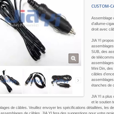
CUSTOM-CA
Assemblage de
d'allume-cig
droit avec c
JIA YI propo
assemblages 
SUB, des ass
de télécommu
assemblages 
Mini Din, de
câbles d'enc
assemblages 
étanches de q
JIA YI a plus 
et le soutien
ages de câbles. Veuillez envoyer les spécifications détaillées, les 
 assemblages de câbles. JIA YI fera des suggestions pour votre proje