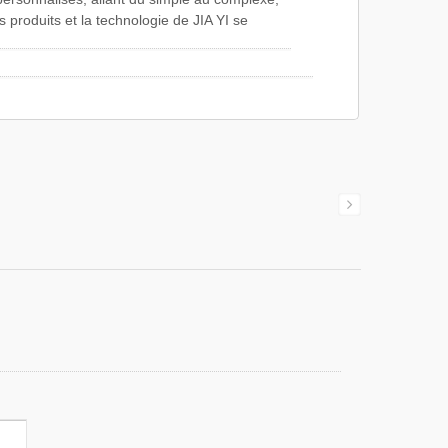
produits et la technologie de JIA YI se
nes, notamment l'assemblage de câbles pour
 câbles téléphoniques, l'assemblage de câbles
ntation CC, l'assemblage de câbles
an, l'assemblage de câbles OBD, l'assemblage
ssemblage de câbles moulés sur mesure, etc.
large gamme de faisceaux de câbles sur
applicables aux appareils électroménagers,
s industriels, aux machines informatiques et à
nces de conception du client.