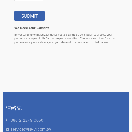
連絡先
886-2-2249-0060
service@jia-yi.com.tw