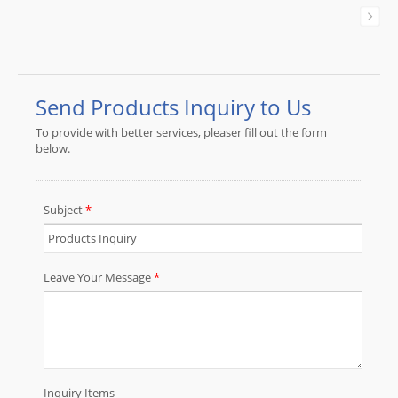
などのSATAケーブル製品の製造に豊
富な経験があります。 JIA YIは、30
年以上にわたりカスタムワイヤーハ
ーネスとケーブルアセンブリの製造
に特化しています。専門家やエキス
パートがお客様にトータルソリュー
ションを提供します。ワイヤーハー
ネスやケーブルアセンブリをお探し
の場合は、お気軽にお問い合わせく
ださい。