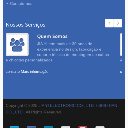
Contate-nos
Nossos Serviços
Quem Somos
JIA YI tem mais de 30 anos de
experiência no design, fabricação e
suporte técnico de montagem de cabos
e chicotes personalizados.
Amos
consulte Mais informação
cons
Copyright © 2025
JIA YI ELECTRONIC CO., LTD. / SHIH HAN
CO., LTD.
. All Rights Reserved.