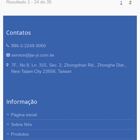
Resultado 1 - 24 do 35
1
2
Contatos
886-2-2249-0060
service@jia-yi.com.tw
7F., No.8, Ln. 315, Sec. 2, Zhongshan Rd., Zhonghe Dist.,
New Taipei City 23558, Taiwan
Informação
Página inicial
Sobre Nós
Produtos