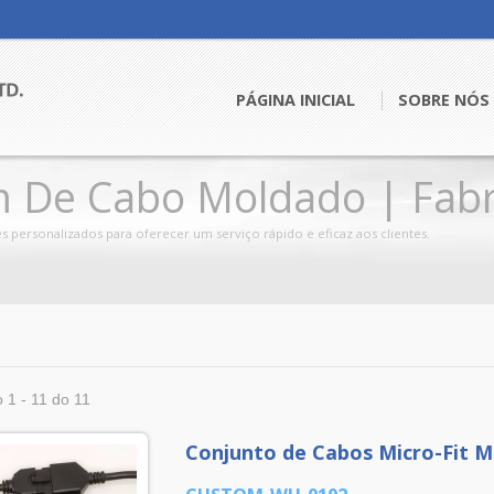
PÁGINA INICIAL
SOBRE NÓS
 De Cabo Moldado | Fabr
es De Fios - JIA YI
 personalizados para oferecer um serviço rápido e eficaz aos clientes.
 1 - 11 do 11
Conjunto de Cabos Micro-Fit 