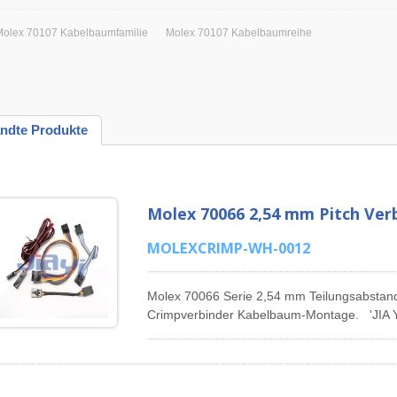
Molex 70107 Kabelbaumfamilie
Molex 70107 Kabelbaumreihe
ndte Produkte
Molex 70066 2,54 mm Pitch Ve
MOLEXCRIMP-WH-0012
Molex 70066 Serie 2,54 mm Teilungsabstand 
Crimpverbinder Kabelbaum-Montage. 'JIA YI
Connector Kabelbaum in Taiwan und ist spez
Connector Kabelbaum, Pitch 1,25 mm Molex
Molex 6471 Connector Kabelbaum, Pitch 2
Pitch 3,0 mm Molex 43020 Connector Kabel