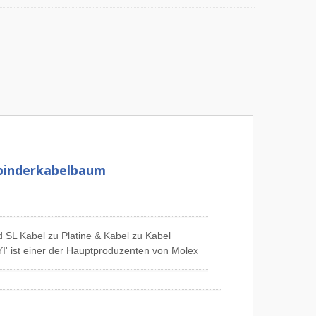
rbinderkabelbaum
SL Kabel zu Platine & Kabel zu Kabel
' ist einer der Hauptproduzenten von Molex
ialisiert auf Pitch 1,25 mm Molex 51021
 51146 Connector Kabelbaum, Pitch 2,54 mm
,54 mm Molex 70066 Connector Kabelbaum,
baum, Pitch 4,2 mm Molex 5559 Connector