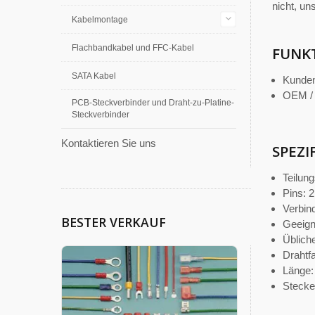
nicht, un
Kabelmontage
Flachbandkabel und FFC-Kabel
FUNK
SATA Kabel
Kunden
OEM / 
PCB-Steckverbinder und Draht-zu-Platine-
Steckverbinder
Kontaktieren Sie uns
SPEZI
Teilun
Pins: 
Verbind
BESTER VERKAUF
Geeign
Üblich
Drahtf
Länge:
Stecke