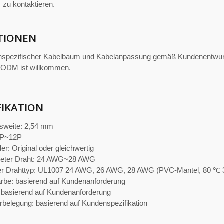
s zu kontaktieren.
TIONEN
spezifischer Kabelbaum und Kabelanpassung gemäß Kundenentwurf
ODM ist willkommen.
FIKATION
gsweite: 2,54 mm
2P~12P
er: Original oder gleichwertig
eter Draht: 24 AWG~28 AWG
er Drahttyp: UL1007 24 AWG, 26 AWG, 28 AWG (PVC-Mantel, 80 ℃ 3
arbe: basierend auf Kundenanforderung
 basierend auf Kundenanforderung
rbelegung: basierend auf Kundenspezifikation