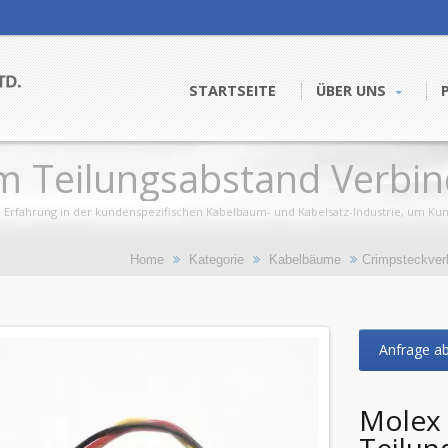
STARTSEITE
ÜBER UNS
m Teilungsabstand Verbi
 Erfahrung in der kundenspezifischen Kabelbaum- und Kabelsatz-Industrie, um Ku
Home
Kategorie
Kabelbäume
Crimpsteckver
Anfrage a
Molex