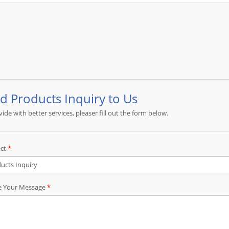
Kabelbaum, Pitch 3,96 mm Molex 2139 Con
qualifizierte Montageexperten, JIA YI unters
Kabelbaum- und Kabelmontagelösungen, die 
vollständige Lösung anzubieten. Jedes ODM 