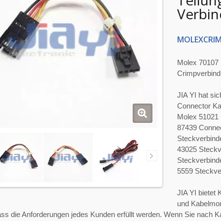
Teilun
Verbi
MOLEXCRIM
Molex 70107 
Crimpverbind
JIA YI hat si
Connector Kab
Molex 51021 
87439 Connec
Steckverbind
43025 Steckv
Steckverbind
5559 Steckver
JIA YI bietet
und Kabelmonta
dass die Anforderungen jedes Kunden erfüllt werden. Wenn Sie nach