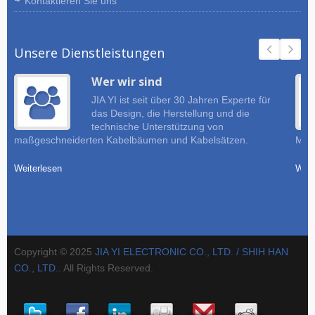
Kontaktieren Sie uns
Unsere Dienstleistungen
Wer wir sind
JIA YI ist seit über 30 Jahren Experte für
das Design, die Herstellung und die
technische Unterstützung von
maßgeschneiderten Kabelbäumen und Kabelsätzen.
Must
Weiterlesen
Weit
Copyright © 2025
JIA YI ELECTRONIC CO., LTD. / SHIH HAN
CO., LTD.
. All Rights Reserved.