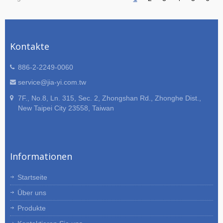
Kontakte
886-2-2249-0060
service@jia-yi.com.tw
7F., No.8, Ln. 315, Sec. 2, Zhongshan Rd., Zhonghe Dist.,
New Taipei City 23558, Taiwan
Informationen
Startseite
Über uns
Produkte