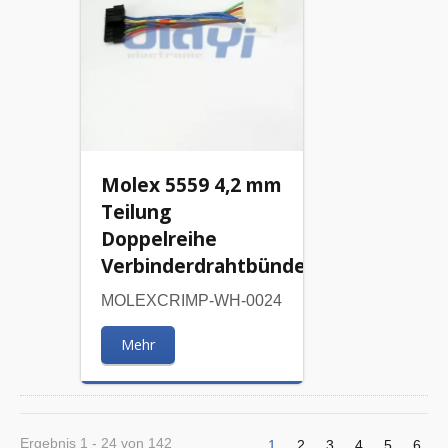
Molex 5559 4,2 mm
Teilung
Doppelreihe
Verbinderdrahtbündel
MOLEXCRIMP-WH-0024
Mehr
Ergebnis 1 - 24 von 142
1
2
3
4
5
6