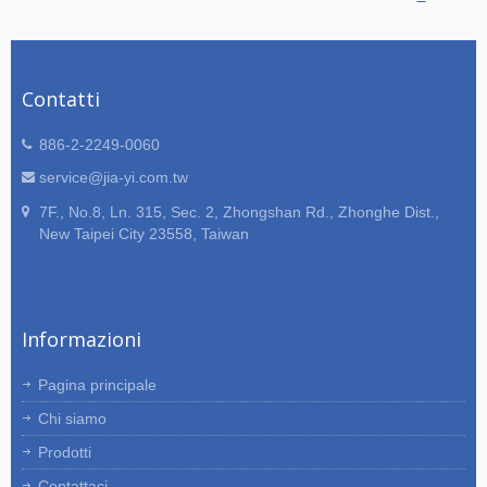
Contatti
886-2-2249-0060
service@jia-yi.com.tw
7F., No.8, Ln. 315, Sec. 2, Zhongshan Rd., Zhonghe Dist.,
New Taipei City 23558, Taiwan
Informazioni
Pagina principale
Chi siamo
Prodotti
Contattaci