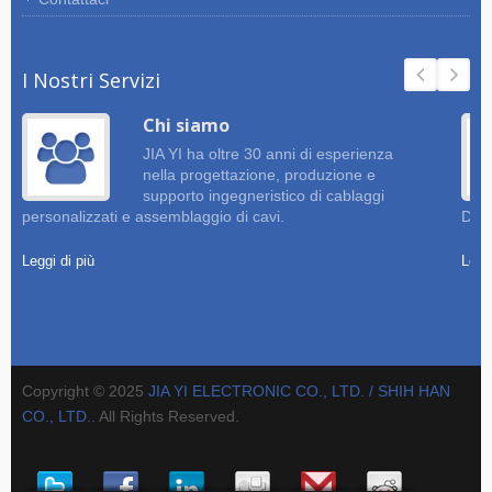
I Nostri Servizi
Chi siamo
JIA YI ha oltre 30 anni di esperienza
nella progettazione, produzione e
supporto ingegneristico di cablaggi
personalizzati e assemblaggio di cavi.
Dise
Leggi di più
Leggi
Copyright © 2025
JIA YI ELECTRONIC CO., LTD. / SHIH HAN
CO., LTD.
. All Rights Reserved.