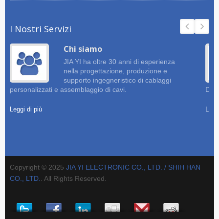
I Nostri Servizi
Chi siamo
JIA YI ha oltre 30 anni di esperienza
nella progettazione, produzione e
supporto ingegneristico di cablaggi
personalizzati e assemblaggio di cavi.
Dise
Leggi di più
Leggi
Copyright © 2025
JIA YI ELECTRONIC CO., LTD. / SHIH HAN
CO., LTD.
. All Rights Reserved.