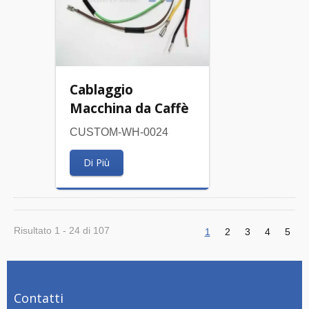
Cablaggio
Macchina da Caffè
CUSTOM-WH-0024
Di Più
Risultato 1 - 24 di 107
1
2
3
4
5
Contatti