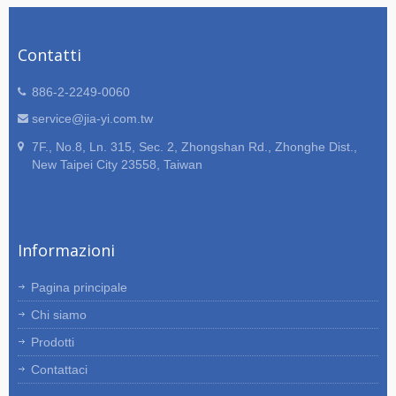
D-SUB, assemblaggi di cavi Ethernet
RJ45, assemblaggi di cavi circolari,
Contatti
assemblaggi di cavi stampati
personalizzati, ecc. JIA YI ha oltre 30
anni di esperienza nella progettazione,
886-2-2249-0060
produzione e supporto ingegneristico di
service@jia-yi.com.tw
cablaggi personalizzati e assemblaggi
7F., No.8, Ln. 315, Sec. 2, Zhongshan Rd., Zhonghe Dist.,
di cavi. Si prega di inviare specifiche
New Taipei City 23558, Taiwan
dettagliate, disegni o schizzi dei
requisiti del vostro cablaggio e
assemblaggio di cavi. JIA YI fornirà
suggerimenti per il vostro progetto.
Informazioni
Pagina principale
Chi siamo
Prodotti
Contattaci