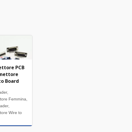
ettore PCB
nettore
to Board
ader,
tore Femmina,
ader,
tore Wire to