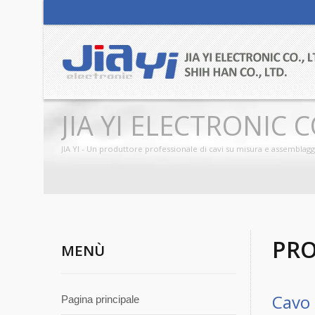
JIA YI ELECTRONIC C
JIA YI - Un produttore professionale di cavi su misura e assemblaggi
PRO
MENÙ
Cavo 
Pagina principale