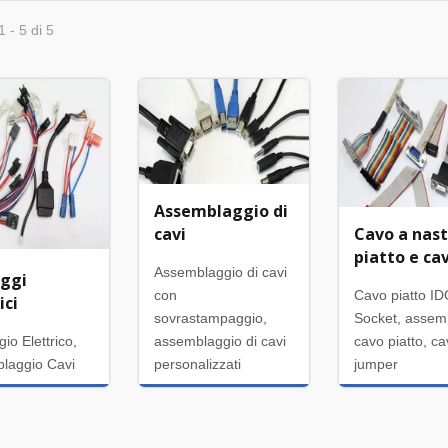
1 - 5 di 5
Assemblaggio di
cavi
Cavo a nas
piatto e ca
Assemblaggio di cavi
ggi
con
Cavo piatto ID
ici
sovrastampaggio,
Socket, assem
io Elettrico,
assemblaggio di cavi
cavo piatto, c
laggio Cavi
personalizzati
jumper