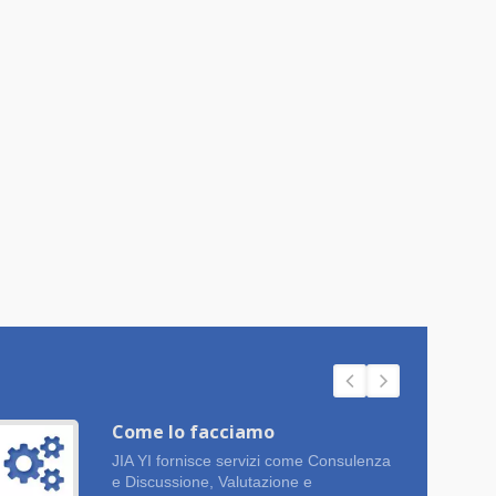
Come lo facciamo
JIA YI fornisce servizi come Consulenza
e Discussione, Valutazione e