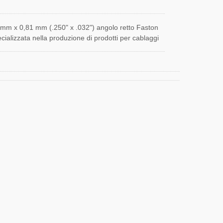
mm x 0,81 mm (.250" x .032") angolo retto Faston
ializzata nella produzione di prodotti per cablaggi
erminali a forcella, cablaggi con terminali rotondi,
n terminali maschio e femmina a proiettile, cablaggi
cablaggi con terminali a sgancio rapido da 4,8 mm,
8 mm di alta qualità. JIA YI ha oltre 30 anni di
 supporto ingegneristico di cablaggi personalizzati
ifiche dettagliate, disegni o schizzi dei requisiti del
YI fornirà suggerimenti per il vostro progetto.