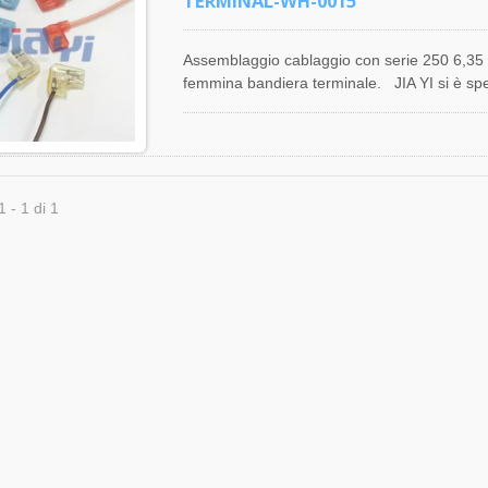
TERMINAL-WH-0015
Assemblaggio cablaggio con serie 250 6,35 
femmina bandiera terminale. JIA YI si è spec
con terminali Faston, offrendo cablaggi con t
cablaggi con terminali a ferrule, cablaggi co
con terminali a sgancio rapido da 6,35 mm, 
cablaggi con terminali a sgancio rapido da 2,
esperienza nella progettazione, produzione e
1 - 1 di 1
e assemblaggi di cavi. Si prega di inviare spec
vostro cablaggio e assemblaggio di cavi. JIA 