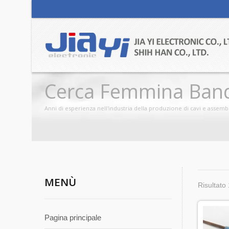
Cerca Femmina Band
Assemblaggio | Produ
Anni di esperienza nell'industria della produzione di cavi e assembl
MENÙ
Risultato 
Pagina principale