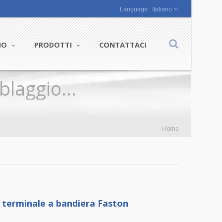
Italiano
AMO
PRODOTTI
CONTATTACI
blaggio
E Connettori - JIA YI
Home
 terminale a bandiera Faston