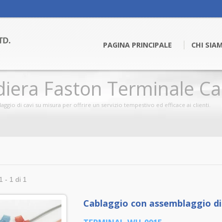
PAGINA PRINCIPALE
CHI SI
iera Faston Terminale Ca
ttore Di Cavi SATA E Cavi 
aggio di cavi su misura per offrire un servizio tempestivo ed efficace ai clienti.
1 - 1 di 1
Cablaggio con assemblaggio di