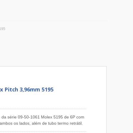
195
ex Pitch 3,96mm 5195
to da série 09-50-1061 Molex 5195 de 6P com
mbos os lados, além de tubo termo retrátil.
utos de chicote de fios de conectores Molex.