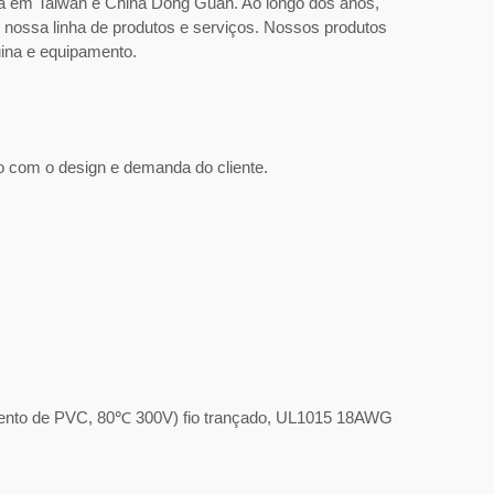
da em Taiwan e China Dong Guan. Ao longo dos anos,
 nossa linha de produtos e serviços. Nossos produtos
uina e equipamento.
o com o design e demanda do cliente.
to de PVC, 80℃ 300V) fio trançado, UL1015 18AWG