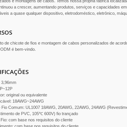
izados e montagens de cabos. Temos nossa própria fábrica localiza
ontinuou a crescer, aumentando produtos, serviços e capacidades em
áveis a quase qualquer dispositivo, eletrodoméstico, eletrônico, máq
RSOS
to de chicote de fios e montagem de cabos personalizados de acord
 ODM é bem-vindo.
IFICAÇÕES
: 3,96mm
2P~12P
r: original ou equivalente
plicável: 18AWG~24AWG
e Fio Comum: UL1007 18AWG, 20AWG, 22AWG, 24AWG (Revestimen
timento de PVC, 105℃ 600V) fio trançado
Fio: com base nos requisitos do cliente
mento: com base nos requisitos do cliente