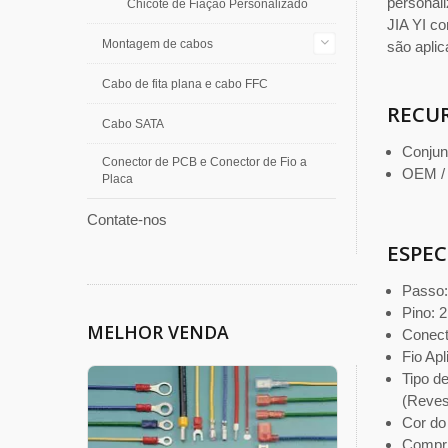
personal
Chicote de Fiação Personalizado
JIA YI c
Montagem de cabos
são aplic
Cabo de fita plana e cabo FFC
RECU
Cabo SATA
Conjun
Conector de PCB e Conector de Fio a
OEM /
Placa
Contate-nos
ESPEC
Passo
Pino: 
MELHOR VENDA
Conecto
Fio A
Tipo d
(Reves
Cor do 
Compri