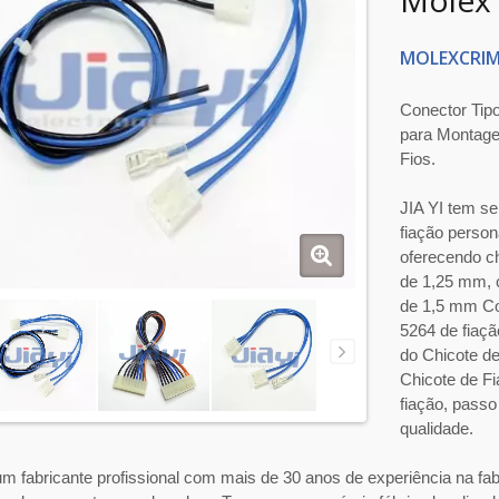
Molex 
MOLEXCRIM
Conector Tip
para Montage
Fios.
JIA YI tem se
fiação perso
oferecendo c
de 1,25 mm, 
de 1,5 mm Co
5264 de fiaç
do Chicote d
Chicote de F
fiação, pass
qualidade.
um fabricante profissional com mais de 30 anos de experiência na fabr