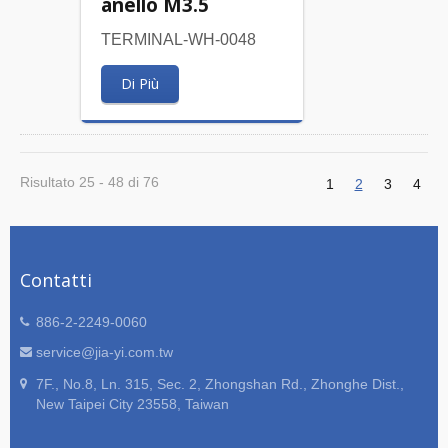
anello M3.5
TERMINAL-WH-0048
Di Più
Risultato 25 - 48 di 76
1
2
3
4
Contatti
886-2-2249-0060
service@jia-yi.com.tw
7F., No.8, Ln. 315, Sec. 2, Zhongshan Rd., Zhonghe Dist.,
New Taipei City 23558, Taiwan