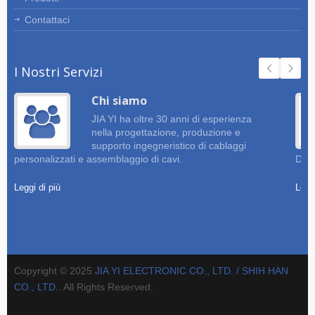
Contattaci
I Nostri Servizi
Chi siamo
JIA YI ha oltre 30 anni di esperienza
nella progettazione, produzione e
supporto ingegneristico di cablaggi
personalizzati e assemblaggio di cavi.
Dise
Leggi di più
Leggi
Copyright © 2025
JIA YI ELECTRONIC CO., LTD. / SHIH HAN
CO., LTD.
. All Rights Reserved.