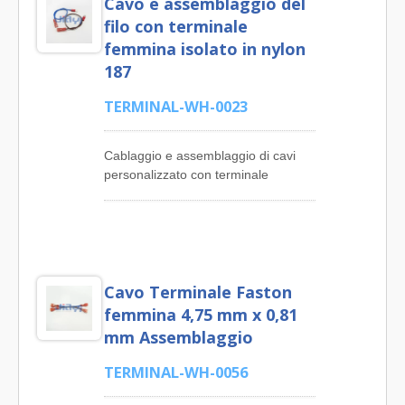
Cavo e assemblaggio del
filo con terminale
femmina isolato in nylon
187
TERMINAL-WH-0023
Cablaggio e assemblaggio di cavi
personalizzato con terminale
femmina disconnect serie 187 da
0,187" x 0,032" (4,75 mm x 0,81
mm) completamente isolato in nylon
di colore rosso 22~16AWG (0,5~1,5
mm²) a terminale ad anello di
Cavo Terminale Faston
dimensione #6 3,7 mm di diametro
M3,5 isolato in PVC di colore rosso.
femmina 4,75 mm x 0,81
'JIA YI' è un produttore professionale
mm Assemblaggio
di prodotti per cablaggi con terminali
Faston. I nostri principali prodotti
TERMINAL-WH-0056
includono cablaggi con terminali ad
anello, cablaggi con terminali a