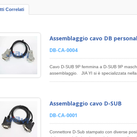
ti Correlati
Assemblaggio cavo DB personal
DB-CA-0004
Cavo D-SUB 9P femmina a D-SUB 9P maschio
assemblaggio. JIA YI si è specializzata nella
cavi personalizzati, offrendo assemblaggi di 
microfoni, assemblaggi di cavi per alimentaz
assemblaggi di cavi Ethernet RJ45, assemblag
assemblaggi di cavi M12, assemblaggi di cavi 
Assemblaggio cavo D-SUB
JIA YI ha oltre 30 anni di esperienza nella p
ingegneristico di cablaggi personalizzati e as
DB-CA-0001
specifiche dettagliate, disegni o schizzi dei r
cavi. JIA YI fornirà suggerimenti per il vostro 
Connettore D-Sub stampato con diverse posizi