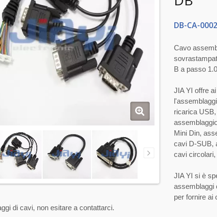
DB
DB-CA-000
Cavo assembl
sovrastampat
B a passo 1.
JIA YI offre a
l'assemblaggio
ricarica USB,
assemblaggio 
Mini Din, ass
cavi D-SUB, 
cavi circolar
JIA YI si è sp
assemblaggi d
per fornire ai
gi di cavi, non esitare a contattarci.