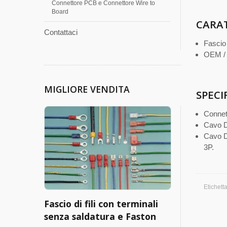
Connettore PCB e Connettore Wire to
Board
CARAT
Contattaci
Fascio 
OEM / 
MIGLIORE VENDITA
SPECI
Connet
Cavo D
Cavo D
3P.
Etichett
Fascio di fili con terminali
senza saldatura e Faston