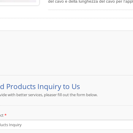
del cavo e della lunghezza del cavo per l'appl
comunicazione e networking. JIA YI ha speciali
soluzione completa per l'assemblaggio di cav
l'assemblaggio di cavi Micro USB, l'assemblag
Ethernet, l'assemblaggio di cavi Mini Din, l'
l'assemblaggio di cavi audio stereo, l'assemb
JIA YI ha la propria fabbrica situata a Taiwa
E344745 per il cablaggio e componenti confor
esperienza nell'industria del cablaggio person
un servizio tempestivo ed efficace ai clienti.