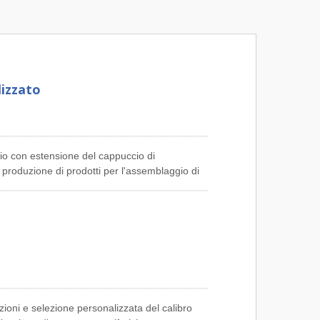
izzato
 con estensione del cappuccio di
 produzione di prodotti per l'assemblaggio di
cavi audio e video, assemblaggi di cavi per
ione DC, assemblaggi di cavi USB,
gi di cavi per computer e periferiche,
sovrastampati personalizzati di alta qualità.
rogettazione, produzione e supporto
semblaggi di cavi. Si prega di inviare
equisiti del vostro cablaggio e assemblaggio di
progetto.
oni e selezione personalizzata del calibro