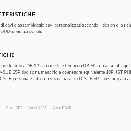
TERISTICHE
di cavi e assemblaggio cavi personalizzati secondo il design e la richi
ODM sono benvenuti.
FICHE
tore femmina DB 9P a connettore femmina DB 9P con assemblagg
-SUB 25P tipo spina maschio a connettore equivalente 10P JST P
-SUB personalizzato con spina maschio D-SUB 9P tipo stampato a
a
Cavo DB9
Cavo DB15
Cavo DB25