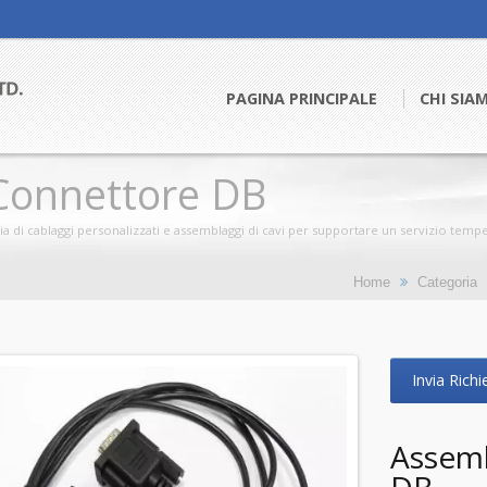
PAGINA PRINCIPALE
CHI SI
Connettore DB
 di cablaggi personalizzati e assemblaggi di cavi per supportare un servizio tempes
Home
Categoria
Invia Richi
Assemb