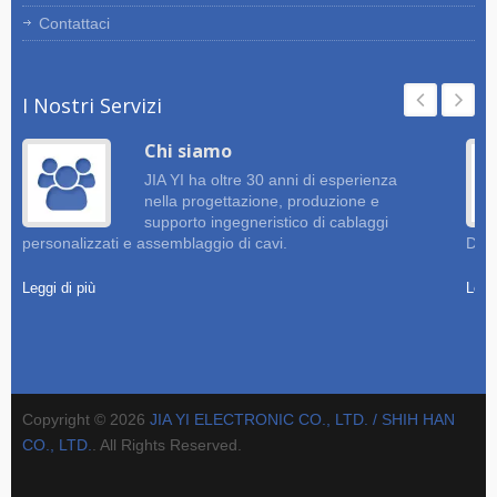
Contattaci
I Nostri Servizi
Chi siamo
JIA YI ha oltre 30 anni di esperienza
nella progettazione, produzione e
supporto ingegneristico di cablaggi
personalizzati e assemblaggio di cavi.
Dise
Leggi di più
Leggi
Copyright © 2026
JIA YI ELECTRONIC CO., LTD. / SHIH HAN
CO., LTD.
. All Rights Reserved.