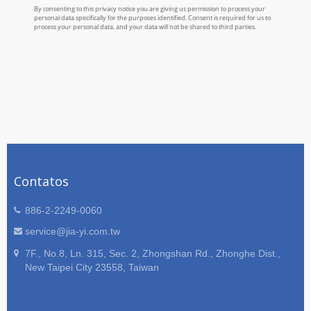
Contatos
886-2-2249-0060
service@jia-yi.com.tw
7F., No.8, Ln. 315, Sec. 2, Zhongshan Rd., Zhonghe Dist.,
New Taipei City 23558, Taiwan