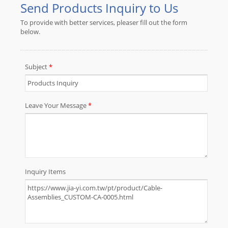
moldado personalizado, etc. JIA YI
tem mais de 30 anos de experiência
no design, fabricação e suporte
técnico de chicotes de fios
personalizados e montagem de
cabos. Por favor, envie
especificações detalhadas,
desenhos ou esboços dos requisitos
do seu chicote de fios e montagem
de cabos. JIA YI fará sugestões para
o seu projeto.