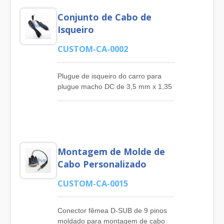
Conjunto de Cabo de
Isqueiro
CUSTOM-CA-0002
Plugue de isqueiro do carro para
plugue macho DC de 3,5 mm x 1,35
mm em ângulo reto com conjunto de
cabos planos SPT-1 18AWG para
veículo. JIA YI oferece Montagem
de Cabos de Energia DC,
Montagem de Cabos de
Montagem de Molde de
Computador, Montagem de Cabos
D-SUB, Montagem de Cabos Lan,
Cabo Personalizado
Montagem de Cabos de
Telecomunicações, Cabo de
CUSTOM-CA-0015
Remendo, Montagem de Cabos de
Fone de Ouvido, Montagem de
Conector fêmea D-SUB de 9 pinos
Cabos Mini Din, Montagem de
moldado para montagem de cabo
Cabos Din, Montagem de Cabos de