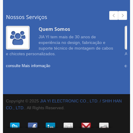
Nossos Serviços
Quem Somos
JIA YI tem mais de 30 anos de
experiência no design, fabricação e
suporte técnico de montagem de cabos
e chicotes personalizados.
Amos
consulte Mais informação
cons
Copyright © 2025
JIA YI ELECTRONIC CO., LTD. / SHIH HAN
CO., LTD.
. All Rights Reserved.