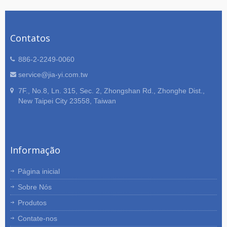
Contatos
886-2-2249-0060
service@jia-yi.com.tw
7F., No.8, Ln. 315, Sec. 2, Zhongshan Rd., Zhonghe Dist.,
New Taipei City 23558, Taiwan
Informação
Página inicial
Sobre Nós
Produtos
Contate-nos