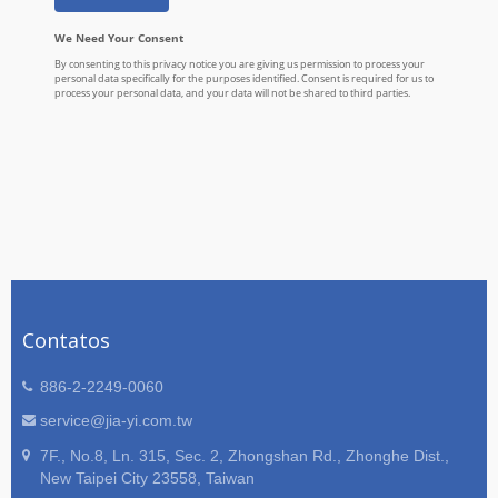
Contatos
886-2-2249-0060
service@jia-yi.com.tw
7F., No.8, Ln. 315, Sec. 2, Zhongshan Rd., Zhonghe Dist.,
New Taipei City 23558, Taiwan