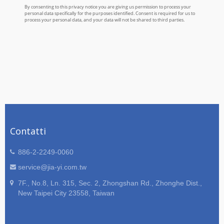
Contatti
886-2-2249-0060
service@jia-yi.com.tw
7F., No.8, Ln. 315, Sec. 2, Zhongshan Rd., Zhonghe Dist.,
New Taipei City 23558, Taiwan