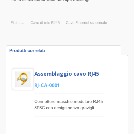
Etichetta
Cavo di rete RJ45
Cavo Ethernet schermato
Prodotti correlati
Assemblaggio cavo RJ45
RJ-CA-0001
Connettore maschio modulare RJ45
8P8C con design senza grovigli
rivestito in Cat6 UTP 4 coppie
assemblaggio cavo di rete Ethernet.
JIA YI offre assemblaggio di cavi
audio e video, assemblaggio di cavi