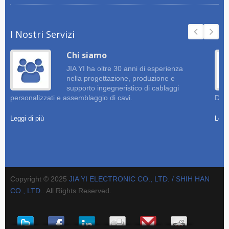
I Nostri Servizi
Chi siamo
JIA YI ha oltre 30 anni di esperienza
nella progettazione, produzione e
supporto ingegneristico di cablaggi
personalizzati e assemblaggio di cavi.
Dise
Leggi di più
Leggi
Copyright © 2025
JIA YI ELECTRONIC CO., LTD. / SHIH HAN
CO., LTD.
. All Rights Reserved.